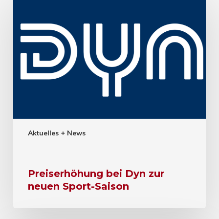
Aktuelles + News
Preiserhöhung bei Dyn zur
neuen Sport-Saison