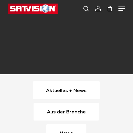
Skip
Menu
search
account
to
Close
main
Menu
content
Aktuelles + News
Aus der Branche
News