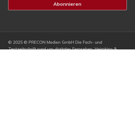
© 2025 © PRECON Medien GmbH Die Fach- und
Testzeitschrift rund um digitales Fernsehen, Heimkino &
Multimedia.
facebook
RSS