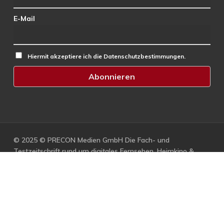
E-Mail
Hiermit akzeptiere ich die Datenschutzbestimmungen.
© 2025 © PRECON Medien GmbH Die Fach- und
Testzeitschrift rund um digitales Fernsehen, Heimkino &
Multimedia.
facebook
RSS