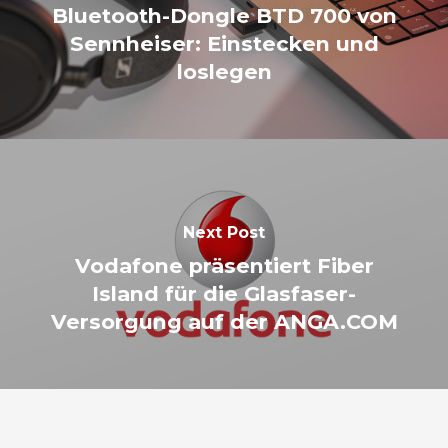
Bluetooth-Dongle BTD 700 von
Sennheiser: Einstecken und
loslegen
Next Post
Vodafone präsentiert Fiber
Island für die Glasfaser-
Versorgung auf der ANGA.COM