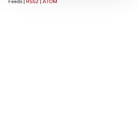
Feeds |
RSS2
|
ATOM