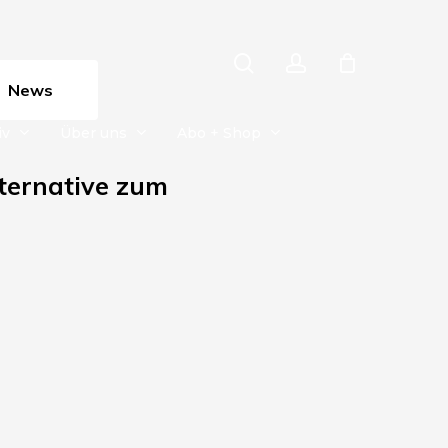
search
account
News
iv
Über uns
Abo + Shop
lternative zum