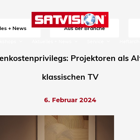
lles + News
Aus der Branche
rkshops
Aktuelles + News
Service
Heftarch
nkostenprivilegs: Projektoren als A
klassischen TV
6. Februar 2024