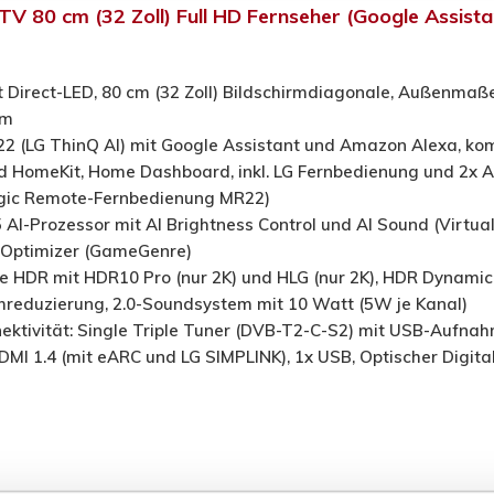
 80 cm (32 Zoll) Full HD Fernseher (Google Assista
 Direct-LED, 80 cm (32 Zoll) Bildschirmdiagonale, Außenmaße
mm
 (LG ThinQ AI) mit Google Assistant und Amazon Alexa, ko
nd HomeKit, Home Dashboard, inkl. LG Fernbedienung und 2x A
agic Remote-Fernbedienung MR22)
 AI-Prozessor mit AI Brightness Control und AI Sound (Virtua
 Optimizer (GameGenre)
ve HDR mit HDR10 Pro (nur 2K) und HLG (nur 2K), HDR Dynamic
hreduzierung, 2.0-Soundsystem mit 10 Watt (5W je Kanal)
ektivität: Single Triple Tuner (DVB-T2-C-S2) mit USB-Aufnah
HDMI 1.4 (mit eARC und LG SIMPLINK), 1x USB, Optischer Digital