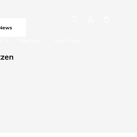
search
account
News
iv
Über uns
Abo + Shop
tzen