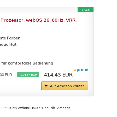
SALE
 Prozessor, webOS 26, 60Hz, VRR,
nste Farben
nqualität
 für komfortable Bedienung
414,43 EUR
,00 EUR
−114,57 EUR
Auf Amazon kaufen
1:38 Uhr / Affiliate Links / Bildquelle: Amazon