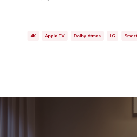
4K
Apple TV
Dolby Atmos
LG
Smar