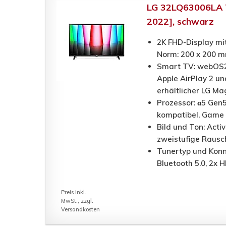
LG 32LQ63006LA TV
2022], schwarz
2K FHD-Display mit
Norm: 200 x 200 
Smart TV: webOS22
Apple AirPlay 2 u
erhältlicher LG M
Prozessor: α5 Gen5
kompatibel, Game
Bild und Ton: Acti
zweistufige Rausc
Tunertyp und Konn
Bluetooth 5.0, 2x 
Preis inkl.
MwSt., zzgl.
Versandkosten