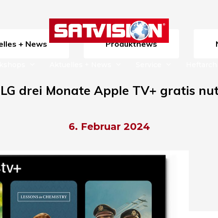
uelles + News
Produktnews
rkshops
Aktuelles + News
Service
Heftarch
 LG drei Monate Apple TV+ gratis nu
6. Februar 2024