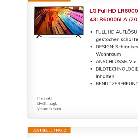
LG Full HD LR600
43LR60006LA (20
FULL HD AUFLÖSUNG:
gestochen scharfe
DESIGN: Schlankes
Wohnraum
ANSCHLÜSSE: Vielfä
BILDTECHNOLOGIE: F
Inhalten
BENUTZERFREUNDLIC
Preis inkl.
MwSt., zzgl.
Versandkosten
BESTSELLER NO. 2