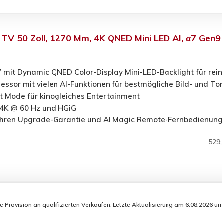
V 50 Zoll, 1270 Mm, 4K QNED Mini LED AI, α7 Gen9
 mit Dynamic QNED Color-Display Mini-LED-Backlight für rei
essor mit vielen AI-Funktionen für bestmögliche Bild- und To
 Mode für kinogleiches Entertainment
 4K @ 60 Hz und HGiG
hren Upgrade-Garantie und AI Magic Remote-Fernbedienung
529
rovision an qualifizierten Verkäufen. Letzte Aktualisierung am 6.08.2026 um 1