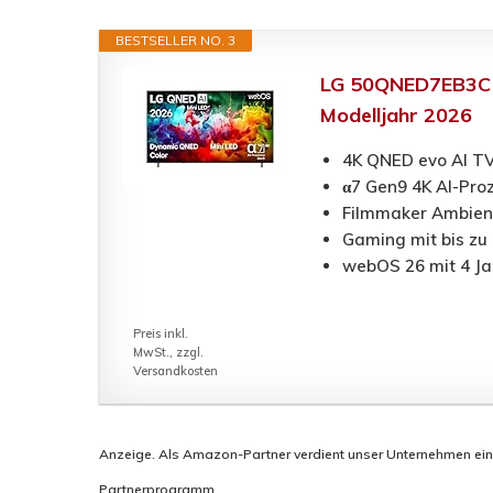
BESTSELLER NO. 3
LG 50QNED7EB3C T
Modelljahr 2026
4K QNED evo AI TV
α7 Gen9 4K AI-Proz
Filmmaker Ambient
Gaming mit bis zu
webOS 26 mit 4 Ja
Preis inkl.
MwSt., zzgl.
Versandkosten
Anzeige. Als Amazon-Partner verdient unser Unternehmen eine P
Partnerprogramm