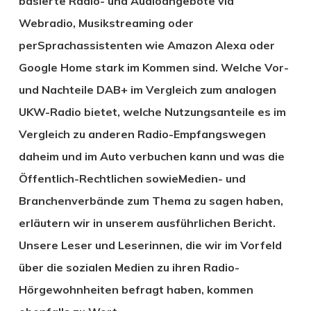
basierte Radio- und Audioangebote via
Webradio,
Musikstreaming
oder
per
Sprachassistenten
wie Amazon Alexa oder
Google Ho
me
stark im Kommen sind. Welche Vor-
und Nachteile
DAB+ im Vergleich zum analogen
UKW-Radio bietet,
welche
Nutzungsanteile es im
Vergleich zu anderen Radio-Empfangswegen
daheim und im Auto verbuchen kann und was die
Öffentlich-Rechtlichen
sowie
Medien- und
Branchenverbände zum Thema zu sagen haben,
erläutern wir in unserem ausführlichen Bericht.
Unsere Leser
und Leserinnen
, die wir im Vorfeld
über die sozialen Medien zu
i
hren Radio-
Hörg
ewohnheiten befragt haben, kommen