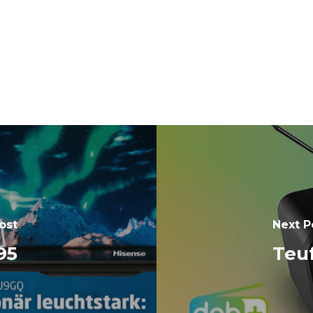
ost
Next P
295
Teu