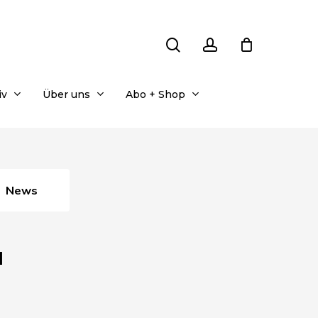
search
account
iv
Über uns
Abo + Shop
News
1