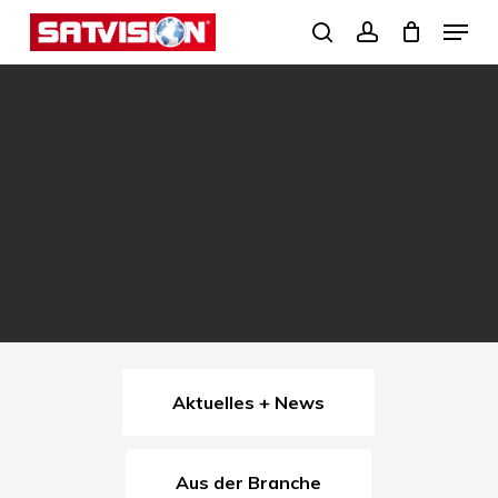
Skip
Menu
search
account
to
Close
main
Menu
content
Aktuelles + News
Aus der Branche