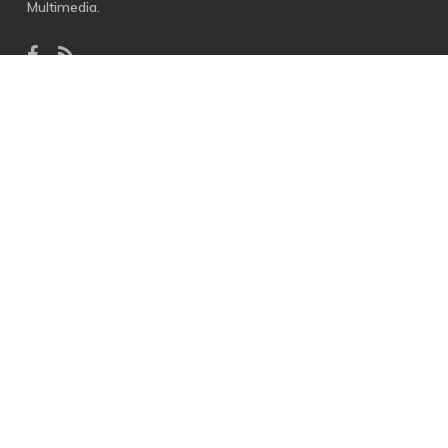
Multimedia.
facebook
RSS