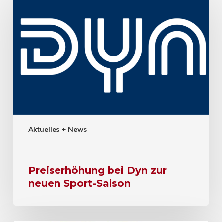
Aktuelles + News
Preiserhöhung bei Dyn zur
neuen Sport-Saison