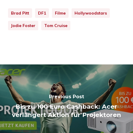
Brad Pitt
DF1
Filme
Hollywoodstars
Jodie Foster
Tom Cruise
Previous Post
Bis zu 100 Euro Cashback: Acer
verlängert Aktion für Projektoren