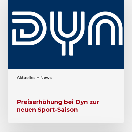
Aktuelles + News
Preiserhöhung bei Dyn zur
neuen Sport-Saison