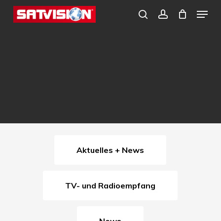
Skip
Menu
search
account
to
Close
main
Menu
content
Aktuelles + News
TV- und Radioempfang
News