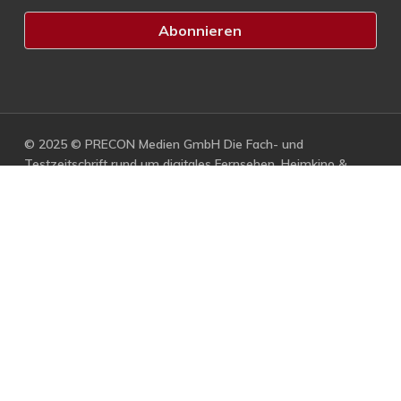
© 2025 © PRECON Medien GmbH Die Fach- und
Testzeitschrift rund um digitales Fernsehen, Heimkino &
Multimedia.
facebook
RSS