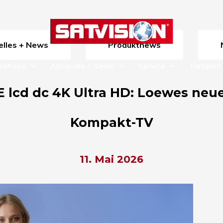
uelles + News
Produktnews
rkshops
Aktuelles + News
Service
Heftarch
E lcd dc 4K Ultra HD: Loewes neu
Kompakt-TV
11. Mai 2026