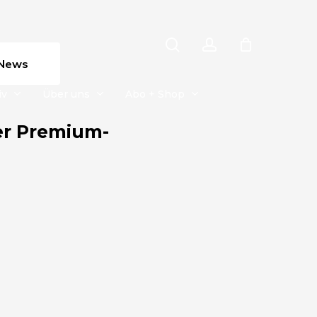
search
account
News
iv
Über uns
Abo + Shop
er Premium-