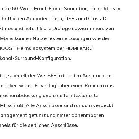
tarke 60-Watt-Front-Firing-Soundbar, die nahtlos in
tschrittlichen Audiodecodern, DSPs und Class-D-
Atmos und liefert klare Dialoge sowie immersiven
erlebnis können Nutzer externe Lösungen wie den
. BOOST Heimkinosystem per HDMI eARC
rkanal-Surround-Konfiguration.
o, spiegelt der We. SEE lcd dc den Anspruch der
erialien wider. Er verfügt über einen Rahmen aus
recherabdeckung und eine fein texturierte
-Tischfuß. Alle Anschlüsse sind rundum verdeckt,
elmanagement geführt und hinter abnehmbaren
els für die seitlichen Anschlüsse.