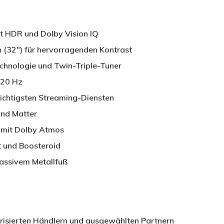
t HDR und Dolby Vision IQ
(32″) für hervorragenden Kontrast
hnologie und Twin-Triple-Tuner
120 Hz
chtigsten Streaming-Diensten
und Matter
 mit Dolby Atmos
 und Boosteroid
assivem Metallfuß
orisierten Händlern und ausgewählten Partnern