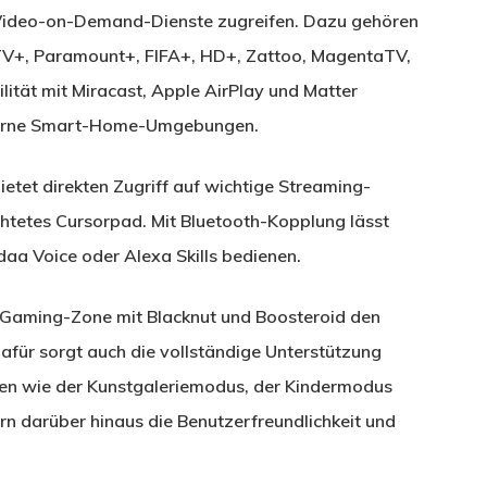
Video-on-Demand-Dienste zugreifen. Dazu gehören
 TV+, Paramount+, FIFA+, HD+, Zattoo, MagentaTV,
tät mit Miracast, Apple AirPlay und Matter
oderne Smart-Home-Umgebungen.
tet direkten Zugriff auf wichtige Streaming-
chtetes Cursorpad. Mit Bluetooth-Kopplung lässt
daa Voice oder Alexa Skills bedienen.
Gaming-Zone mit Blacknut und Boosteroid den
Dafür sorgt auch die vollständige Unterstützung
nen wie der Kunstgaleriemodus, der Kindermodus
n darüber hinaus die Benutzerfreundlichkeit und