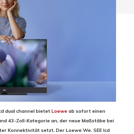
cd dual channel bietet
Loewe
ab sofort einen
hließen.
nd 43-Zoll-Kategorie an, der neue Maßstäbe bei
nter Konnektivität setzt. Der Loewe We. SEE lcd