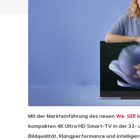
Mit der Markteinführung des neuen
We. SEE
l
Drücken Sie Enter zum Suchen oder ESC zum Sc
kompakten 4K Ultra HD Smart-TV in der 32- u
Bildqualität, Klangperformance und intellige