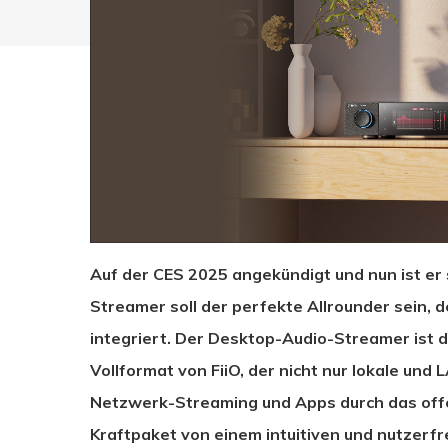
Auf der CES 2025 angekündigt und nun ist er
Streamer soll der perfekte Allrounder sein, d
integriert. Der Desktop-Audio-Streamer ist 
Vollformat von FiiO, der nicht nur lokale un
Drücken Sie Enter zum Suchen oder ESC zum Sc
Netzwerk-Streaming und Apps durch das offe
Kraftpaket von einem intuitiven und nutzerfr