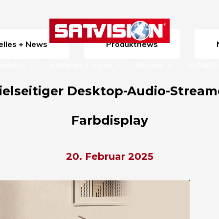
uelles + News
Produktnews
rkshops
Aktuelles + News
Service
Heftarch
 Vielseitiger Desktop-Audio-Strea
Farbdisplay
20. Februar 2025