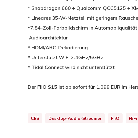
* Snapdragon 660 + Qualcomm QCC5125 + X
* Lineares 35-W-Netzteil mit geringem Rausch
*7,84-Zoll-Farbbildschirm in Automobilqualitä
Audioarchitektur
* HDMI/ARC-Dekodierung
* Unterstützt WiFi 2.4GHz/5GHz
* Tidal Connect wird nicht unterstützt
Der
FiiO S15
ist ab sofort für 1.099 EUR im Hers
CES
Desktop-Audio-Streamer
FiiO
HiFi