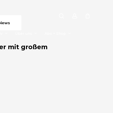
search
account
News
iv
Über uns
Abo + Shop
mer mit großem