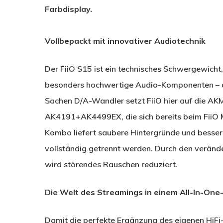
Farbdisplay.
Vollbepackt mit innovativer Audiotechnik
Der FiiO S15 ist ein technisches Schwergewich
besonders hochwertige Audio-Komponenten – da
Sachen D/A-Wandler setzt FiiO hier auf die A
AK4191+AK4499EX, die sich bereits beim FiiO
Kombo liefert saubere Hintergründe und bessere
vollständig getrennt werden. Durch den verän
wird störendes Rauschen reduziert.
Die Welt des Streamings in einem All-In-One
Damit die perfekte Ergänzung des eigenen HiFi-S