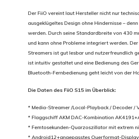
Der FiiO vereint laut Hersteller nicht nur techni
ausgeklügeltes Design ohne Hindernisse – denn 
werden. Durch seine Standardbreite von 430 mm
und kann ohne Probleme integriert werden. Der
Streamers ist gut lesbar und nutzerfreundlich g
ist intuitiv gestaltet und eine Bedienung des 
Bluetooth-Fernbedienung geht leicht von der H
Die Daten des FiiO S15 im Überblick:
* Media-Streamer /Local-Playback / Decoder / 
* Flaggschiff AKM DAC-Kombination AK4191
* Femtosekunden-Quarzoszillator mit extrem 
* Android12+angepasstes Querformat-Display