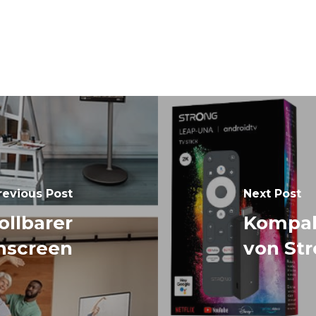
revious Post
Next Post
ollbarer
Kompak
hscreen
von St