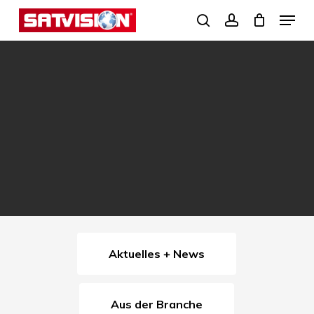
Skip
Menu
search
account
to
Close
main
Menu
content
Aktuelles + News
Aus der Branche