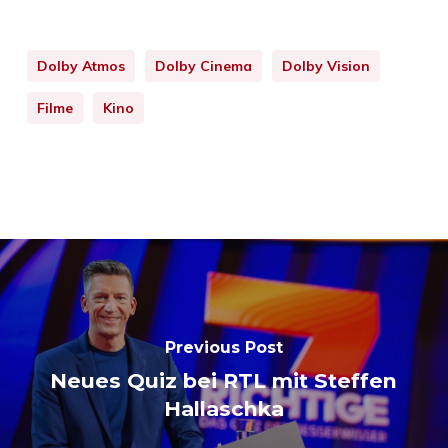
Dolby Atmos
Dolby Cinema
Dolby Vision
Filme
Kino
Previous Post
Neues Quiz bei RTL mit Steffen
Hallaschka