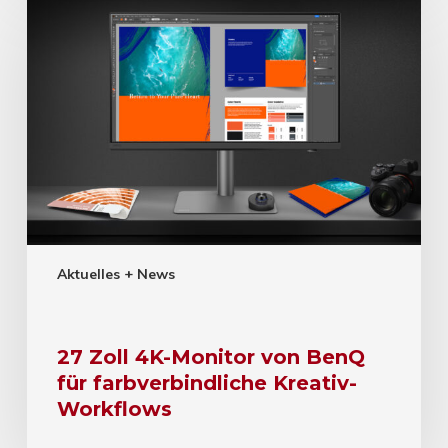
Aktuelles + News
27 Zoll 4K-Monitor von BenQ
für farbverbindliche Kreativ-
Workflows