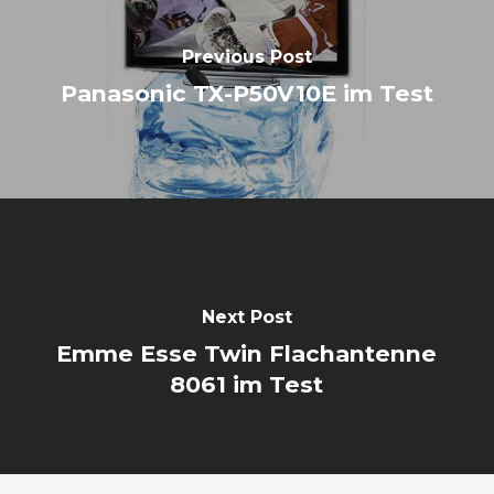
Previous Post
Panasonic TX-P50V10E im Test
Next Post
Emme Esse Twin Flachantenne
8061 im Test