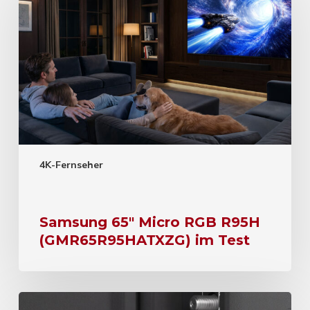
4K-Fernseher
Samsung 65″ Micro RGB R95H
(GMR65R95HATXZG) im Test