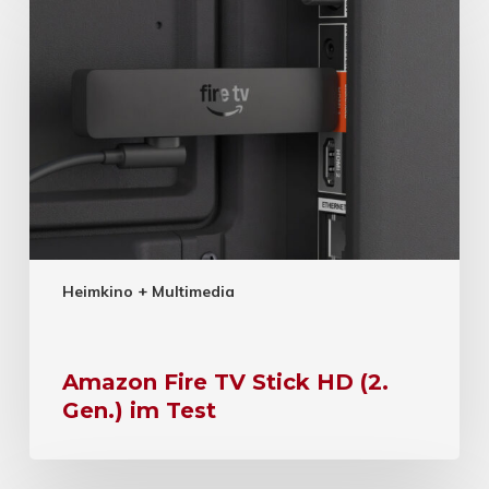
Heimkino + Multimedia
Amazon Fire TV Stick HD (2.
Gen.) im Test