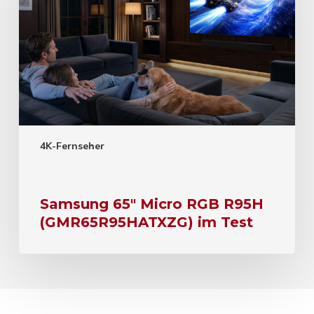
4K-Fernseher
Samsung 65″ Micro RGB R95H
(GMR65R95HATXZG) im Test