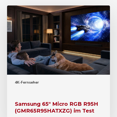
4K-Fernseher
Samsung 65″ Micro RGB R95H
(GMR65R95HATXZG) im Test