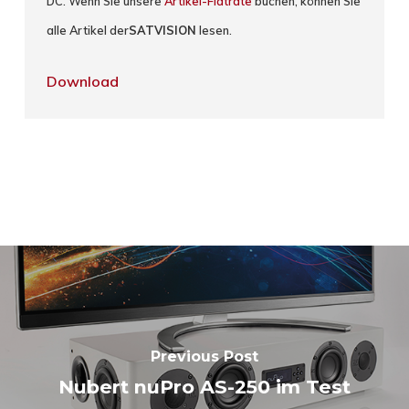
DC. Wenn Sie unsere
Artikel-Flatrate
buchen, können Sie
alle Artikel der
SATVISION
lesen.
Download
Previous Post
Nubert nuPro AS-250 im Test