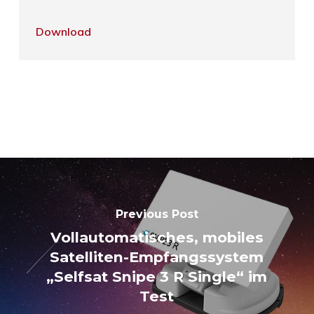
Download
Previous Post
Vollautomatisches, mobiles
Satelliten-­Empfangssystem
„Selfsat Snipe 3 R Single“ im
Test