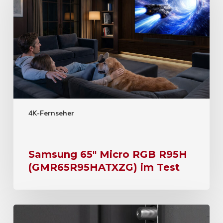
4K-Fernseher
Samsung 65″ Micro RGB R95H
(GMR65R95HATXZG) im Test