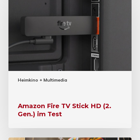
Heimkino + Multimedia
Amazon Fire TV Stick HD (2.
Gen.) im Test