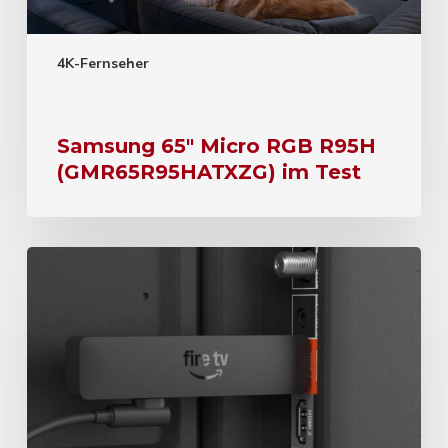
4K-Fernseher
Samsung 65″ Micro RGB R95H
(GMR65R95HATXZG) im Test