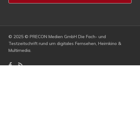
© 2025 © PRECON Medien GmbH Die Fach- und
Testzeitschrift rund um digitales Fernsehen, Heimkino &
Multimedia.
facebook
RSS