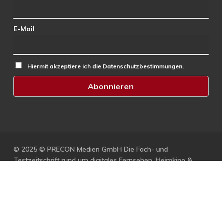
E-Mail
Hiermit akzeptiere ich die Datenschutzbestimmungen.
© 2025 © PRECON Medien GmbH Die Fach- und
Testzeitschrift rund um digitales Fernsehen, Heimkino &
Multimedia.
facebook
RSS