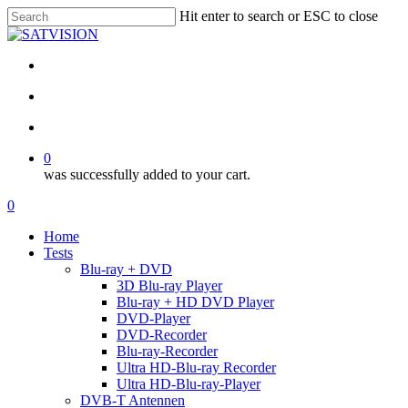
Skip
Hit enter to search or ESC to close
to
Close
main
Search
content
facebook
RSS
email
search
account
0
was successfully added to your cart.
Menu
search
account
0
Menu
Home
Tests
Blu-ray + DVD
3D Blu-ray Player
Blu-ray + HD DVD Player
DVD-Player
DVD-Recorder
Blu-ray-Recorder
Ultra HD-Blu-ray Recorder
Ultra HD-Blu-ray-Player
DVB-T Antennen