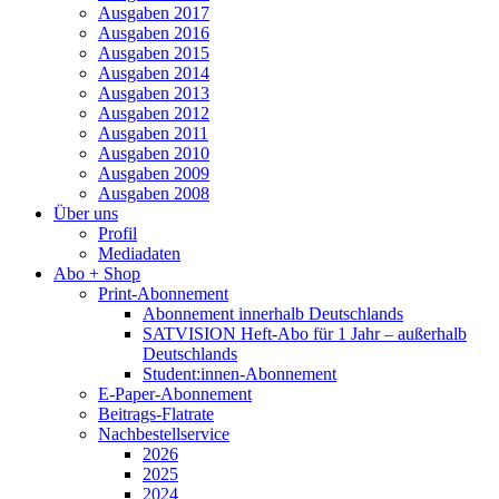
Ausgaben 2017
Ausgaben 2016
Ausgaben 2015
Ausgaben 2014
Ausgaben 2013
Ausgaben 2012
Ausgaben 2011
Ausgaben 2010
Ausgaben 2009
Ausgaben 2008
Über uns
Profil
Mediadaten
Abo + Shop
Print-Abonnement
Abonnement innerhalb Deutschlands
SATVISION Heft-Abo für 1 Jahr – außerhalb
Deutschlands
Student:innen-Abonnement
E-Paper-Abonnement
Beitrags-Flatrate
Nachbestellservice
2026
2025
2024