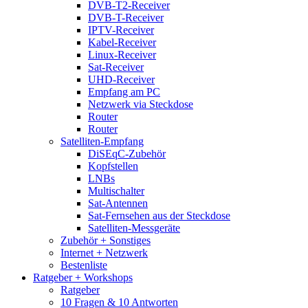
DVB-T2-Receiver
DVB-T-Receiver
IPTV-Receiver
Kabel-Receiver
Linux-Receiver
Sat-Receiver
UHD-Receiver
Empfang am PC
Netzwerk via Steckdose
Router
Router
Satelliten-Empfang
DiSEqC-Zubehör
Kopfstellen
LNBs
Multischalter
Sat-Antennen
Sat-Fernsehen aus der Steckdose
Satelliten-Messgeräte
Zubehör + Sonstiges
Internet + Netzwerk
Bestenliste
Ratgeber + Workshops
Ratgeber
10 Fragen & 10 Antworten