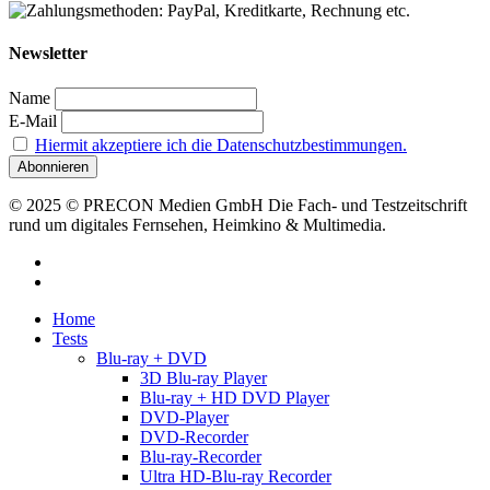
Newsletter
Name
E-Mail
Hiermit akzeptiere ich die Datenschutzbestimmungen.
© 2025 © PRECON Medien GmbH Die Fach- und Testzeitschrift
rund um digitales Fernsehen, Heimkino & Multimedia.
facebook
RSS
Close
Home
Menu
Tests
Blu-ray + DVD
3D Blu-ray Player
Blu-ray + HD DVD Player
DVD-Player
DVD-Recorder
Blu-ray-Recorder
Ultra HD-Blu-ray Recorder