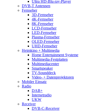
Ultra HD-Blu-ray-Player
DVB-T Antennen
Fernseher
3D-Fernseher
4K-Fernseher
8K-Fernseher
LCD-Fernseher
LED-Fernseher
Plasma-Fernseher
OLED-Fernseher
UHD-Fernseher
Heimkino + Multimedia
Home Entertainment Systeme
Multimedia-Festplatten
Multimediacenter
Smartspeaker
TV-Sounddeck
Video- + Datenprojektoren
Mobiler Einsatz
Radio
DAB+
Internetradio
UKW
Receiver
DVB-C-Receiver