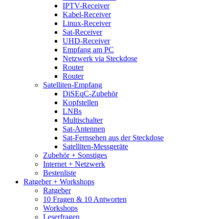
IPTV-Receiver
Kabel-Receiver
Linux-Receiver
Sat-Receiver
UHD-Receiver
Empfang am PC
Netzwerk via Steckdose
Router
Router
Satelliten-Empfang
DiSEqC-Zubehör
Kopfstellen
LNBs
Multischalter
Sat-Antennen
Sat-Fernsehen aus der Steckdose
Satelliten-Messgeräte
Zubehör + Sonstiges
Internet + Netzwerk
Bestenliste
Ratgeber + Workshops
Ratgeber
10 Fragen & 10 Antworten
Workshops
Leserfragen