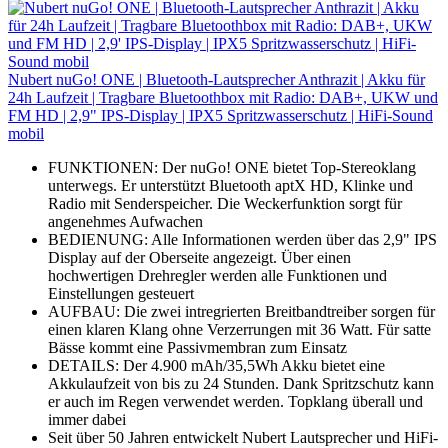
Nubert nuGo! ONE | Bluetooth-Lautsprecher Anthrazit | Akku für
24h Laufzeit | Tragbare Bluetoothbox mit Radio: DAB+, UKW und
FM HD | 2,9" IPS-Display | IPX5 Spritzwasserschutz | HiFi-Sound
mobil
FUNKTIONEN: Der nuGo! ONE bietet Top-Stereoklang
unterwegs. Er unterstützt Bluetooth aptX HD, Klinke und
Radio mit Senderspeicher. Die Weckerfunktion sorgt für
angenehmes Aufwachen
BEDIENUNG: Alle Informationen werden über das 2,9" IPS
Display auf der Oberseite angezeigt. Über einen
hochwertigen Drehregler werden alle Funktionen und
Einstellungen gesteuert
AUFBAU: Die zwei intregrierten Breitbandtreiber sorgen für
einen klaren Klang ohne Verzerrungen mit 36 Watt. Für satte
Bässe kommt eine Passivmembran zum Einsatz
DETAILS: Der 4.900 mAh/35,5Wh Akku bietet eine
Akkulaufzeit von bis zu 24 Stunden. Dank Spritzschutz kann
er auch im Regen verwendet werden. Topklang überall und
immer dabei
Seit über 50 Jahren entwickelt Nubert Lautsprecher und HiFi-