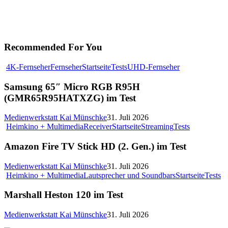
Recommended For You
4K-Fernseher
Fernseher
Startseite
Tests
UHD-Fernseher
Samsung 65″ Micro RGB R95H
(GMR65R95HATXZG) im Test
Medienwerkstatt Kai Münschke
31. Juli 2026
Heimkino + Multimedia
Receiver
Startseite
Streaming
Tests
Amazon Fire TV Stick HD (2. Gen.) im Test
Medienwerkstatt Kai Münschke
31. Juli 2026
Heimkino + Multimedia
Lautsprecher und Soundbars
Startseite
Tests
Marshall Heston 120 im Test
Medienwerkstatt Kai Münschke
31. Juli 2026