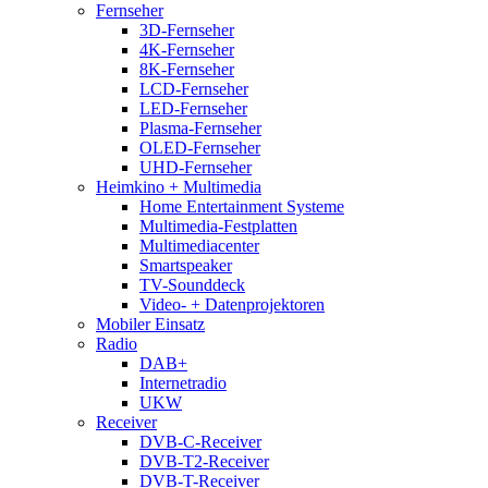
Fernseher
3D-Fernseher
4K-Fernseher
8K-Fernseher
LCD-Fernseher
LED-Fernseher
Plasma-Fernseher
OLED-Fernseher
UHD-Fernseher
Heimkino + Multimedia
Home Entertainment Systeme
Multimedia-Festplatten
Multimediacenter
Smartspeaker
TV-Sounddeck
Video- + Datenprojektoren
Mobiler Einsatz
Radio
DAB+
Internetradio
UKW
Receiver
DVB-C-Receiver
DVB-T2-Receiver
DVB-T-Receiver