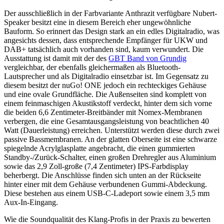
Der ausschließlich in der Farbvariante Anthrazit verfügbare Nubert-
Speaker besitzt eine in diesem Bereich eher ungewöhnliche
Bauform. So erinnert das Design stark an ein edles Digitalradio, was
angesichts dessen, dass entsprechende Empfänger für UKW und
DAB+ tatsächlich auch vorhanden sind, kaum verwundert. Die
Ausstattung ist damit mit der des
GBT Band von Grundig
vergleichbar, der ebenfalls gleichermaßen als Bluetooth-
Lautsprecher und als Digitalradio einsetzbar ist. Im Gegensatz zu
diesem besitzt der nuGo! ONE jedoch ein rechteckiges Gehäuse
und eine ovale Grundfläche. Die Außenseiten sind komplett von
einem feinmaschigen Akustikstoff verdeckt, hinter dem sich vorne
die beiden 6,6 Zentimeter-Breitbänder mit Nomex-Membranen
verbergen, die eine Gesamtausgangsleistung von beachtlichen 40
Watt (Dauerleistung) erreichen. Unterstützt werden diese durch zwei
passive Bassmembranen. An der glatten Oberseite ist eine schwarze
spiegelnde Acrylglasplatte angebracht, die einen gummierten
Standby-/Zurück-Schalter, einen großen Drehregler aus Aluminium
sowie das 2,9 Zoll-große (7,4 Zentimeter) IPS-Farbdisplay
beherbergt. Die Anschlüsse finden sich unten an der Rückseite
hinter einer mit dem Gehäuse verbundenen Gummi-Abdeckung.
Diese bestehen aus einem USB-C-Ladeport sowie einem 3,5 mm
Aux-In-Eingang.
Wie die Soundqualität des Klang-Profis in der Praxis zu bewerten