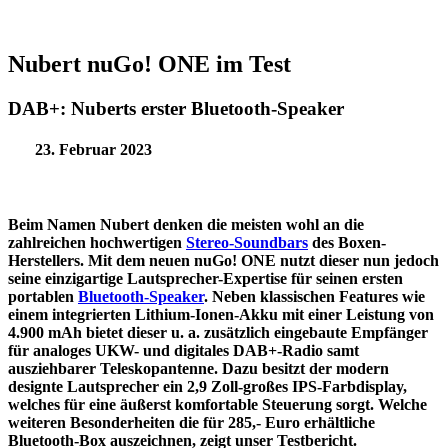
Nubert nuGo! ONE im Test
DAB+: Nuberts erster Bluetooth-Speaker
23. Februar 2023
Beim Namen Nubert denken die meisten wohl an die
zahlreichen hochwertigen
Stereo-Sound
bars
des
Boxen-
Herstellers.
Mit dem neuen
nuGo! ONE
nutzt dieser
nun jedoch
seine
einzigartige
Lautsprecher-
Expertise
für seinen ersten
portablen
Bluetooth-Speaker
. Neben klassischen Features wie
einem integrierten
Lithium-Ionen-
Akku
mit einer Leistung von
4.900 mAh
bietet dieser
u. a.
zusätzlich
eingebaute Empfänger
für analoges UKW- und digitales DAB+-Radio
samt
ausziehbarer Teleskopantenne
. Dazu besitzt der modern
designte
Lautsprecher ein
2,9
Zoll-große
s
IPS-Farbd
isplay,
welches für eine äußerst komfortable Steuerung sorgt.
Welche
weiteren Besonderheiten
die für 285,- Euro erhältliche
Bluetooth-Box auszeichnen, zeigt unser Testbericht.