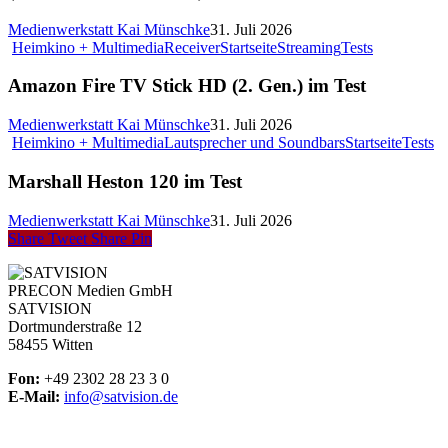
Medienwerkstatt Kai Münschke
31. Juli 2026
Heimkino + Multimedia
Receiver
Startseite
Streaming
Tests
Amazon Fire TV Stick HD (2. Gen.) im Test
Medienwerkstatt Kai Münschke
31. Juli 2026
Heimkino + Multimedia
Lautsprecher und Soundbars
Startseite
Tests
Marshall Heston 120 im Test
Medienwerkstatt Kai Münschke
31. Juli 2026
Share
Tweet
Share
Pin
PRECON Medien GmbH
SATVISION
Dortmunderstraße 12
58455 Witten
Fon:
+49 2302 28 23 3 0
E-Mail:
info@satvision.de