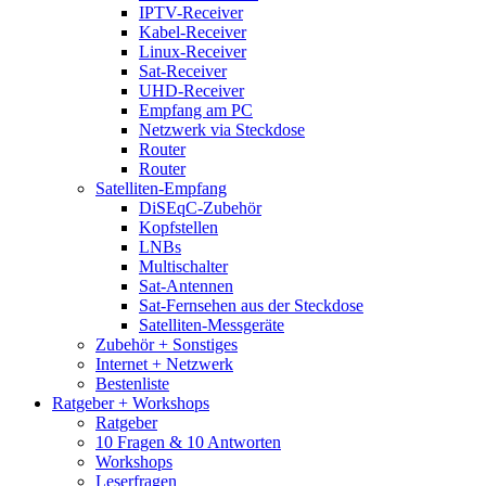
IPTV-Receiver
Kabel-Receiver
Linux-Receiver
Sat-Receiver
UHD-Receiver
Empfang am PC
Netzwerk via Steckdose
Router
Router
Satelliten-Empfang
DiSEqC-Zubehör
Kopfstellen
LNBs
Multischalter
Sat-Antennen
Sat-Fernsehen aus der Steckdose
Satelliten-Messgeräte
Zubehör + Sonstiges
Internet + Netzwerk
Bestenliste
Ratgeber + Workshops
Ratgeber
10 Fragen & 10 Antworten
Workshops
Leserfragen