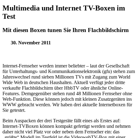
Multimedia und Internet TV-Boxen im
Test
Mit diesen Boxen tunen Sie Ihren Flachbildschirm
30. November 2011
Internet-Fernseher werden immer beliebter – laut der Gesellschaft
für Unterhaltungs- und Kommunikationselektronik (gfu) stehen zum
Jahreswechsel rund sieben Millionen TVs mit Zugang zum World
Wide Web in deutschen Haushalten. Aktuell verfügt jeder dritte
verkaufte Flachbildschirm über HbbTV oder ähnliche Online-
Features. Demgegenüber stehen rund 48 Millionen Fernseher ohne
Web-Funktion. Diese können jedoch mit kleinen Zusatzgeräten ins
WWW gebracht werden. Wir haben drei aktuelle Internetboxen für
Sie getestet.
Beim Auspacken der drei Testgeräte fällt eines als Erstes auf:
Internet-TVBoxen können kompakt gefertigt werden und nehmen
daher nicht viel Platz vor oder neben dem Fernseher ein: das
„größte“ Modell im Testfeld ist die VideowebTV-Box mit einer