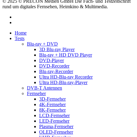
© 2025 © PRECON Medien GmbH Die Fach- und Testzeitschrift
rund um digitales Fernsehen, Heimkino & Multimedia.
facebook
RSS
Close
Home
Menu
Tests
Blu-ray + DVD
3D Blu-ray Player
Blu-ray + HD DVD Player
DVD-Player
DVD-Recorder
Blu-ray-Recorder
Ultra HD-Blu-ray Recorder
Ultra HD-Blu-ray-Player
DVB-T Antennen
Fernseher
3D-Fernseher
4K-Fernseher
8K-Fernseher
LCD-Fernseher
LED-Fernseher
Plasma-Fernseher
OLED-Fernseher