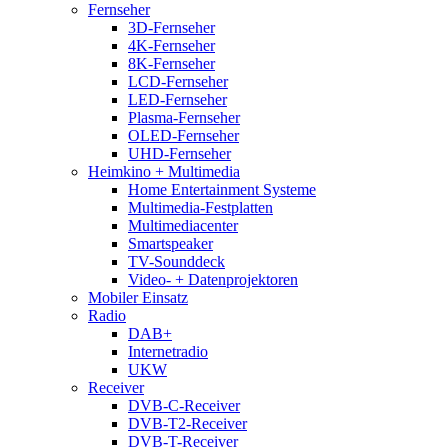
Fernseher
3D-Fernseher
4K-Fernseher
8K-Fernseher
LCD-Fernseher
LED-Fernseher
Plasma-Fernseher
OLED-Fernseher
UHD-Fernseher
Heimkino + Multimedia
Home Entertainment Systeme
Multimedia-Festplatten
Multimediacenter
Smartspeaker
TV-Sounddeck
Video- + Datenprojektoren
Mobiler Einsatz
Radio
DAB+
Internetradio
UKW
Receiver
DVB-C-Receiver
DVB-T2-Receiver
DVB-T-Receiver