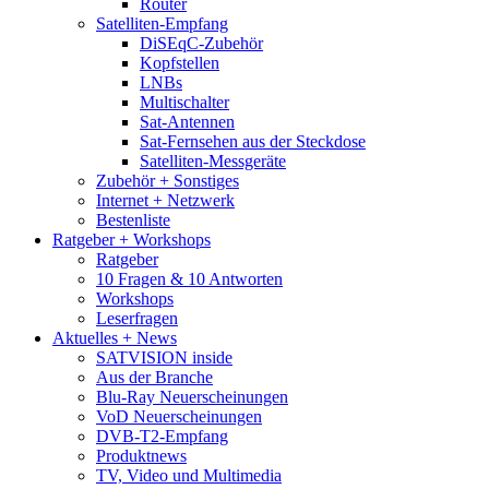
Router
Satelliten-Empfang
DiSEqC-Zubehör
Kopfstellen
LNBs
Multischalter
Sat-Antennen
Sat-Fernsehen aus der Steckdose
Satelliten-Messgeräte
Zubehör + Sonstiges
Internet + Netzwerk
Bestenliste
Ratgeber + Workshops
Ratgeber
10 Fragen & 10 Antworten
Workshops
Leserfragen
Aktuelles + News
SATVISION inside
Aus der Branche
Blu-Ray Neuerscheinungen
VoD Neuerscheinungen
DVB-T2-Empfang
Produktnews
TV, Video und Multimedia