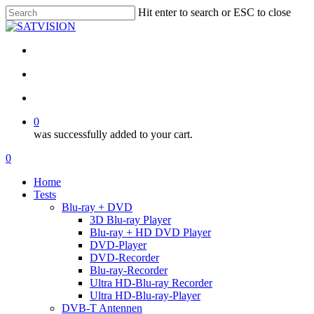
Skip
Hit enter to search or ESC to close
to
Close
main
Search
content
facebook
RSS
email
search
account
0
was successfully added to your cart.
Menu
search
account
0
Menu
Home
Tests
Blu-ray + DVD
3D Blu-ray Player
Blu-ray + HD DVD Player
DVD-Player
DVD-Recorder
Blu-ray-Recorder
Ultra HD-Blu-ray Recorder
Ultra HD-Blu-ray-Player
DVB-T Antennen