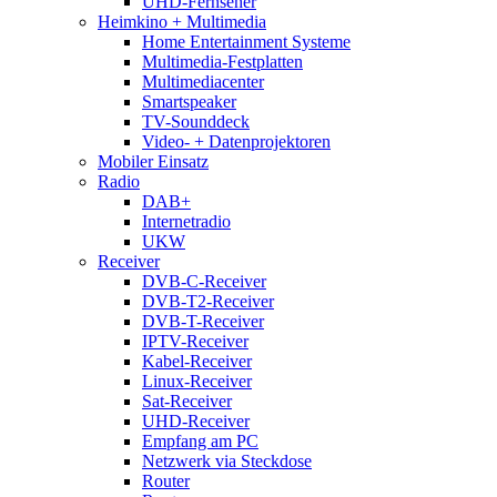
UHD-Fernseher
Heimkino + Multimedia
Home Entertainment Systeme
Multimedia-Festplatten
Multimediacenter
Smartspeaker
TV-Sounddeck
Video- + Datenprojektoren
Mobiler Einsatz
Radio
DAB+
Internetradio
UKW
Receiver
DVB-C-Receiver
DVB-T2-Receiver
DVB-T-Receiver
IPTV-Receiver
Kabel-Receiver
Linux-Receiver
Sat-Receiver
UHD-Receiver
Empfang am PC
Netzwerk via Steckdose
Router