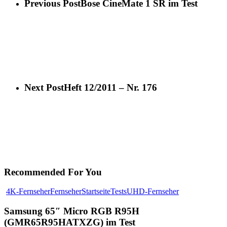
Previous Post
Bose CineMate 1 SR im Test
Next Post
Heft 12/2011 – Nr. 176
Recommended For You
4K-Fernseher
Fernseher
Startseite
Tests
UHD-Fernseher
Samsung 65″ Micro RGB R95H
(GMR65R95HATXZG) im Test