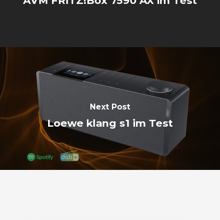
AVM FRITZ!Box 7590 AX im Test
Next Post
Loewe klang s1 im Test