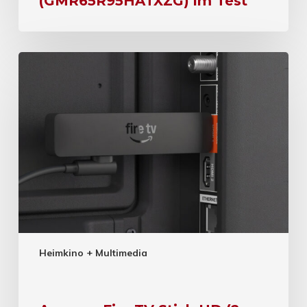
(GMR65R95HATXZG) im Test
Heimkino + Multimedia