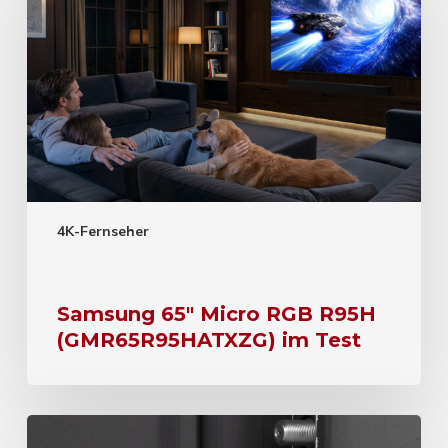
4K-Fernseher
Samsung 65″ Micro RGB R95H
(GMR65R95HATXZG) im Test