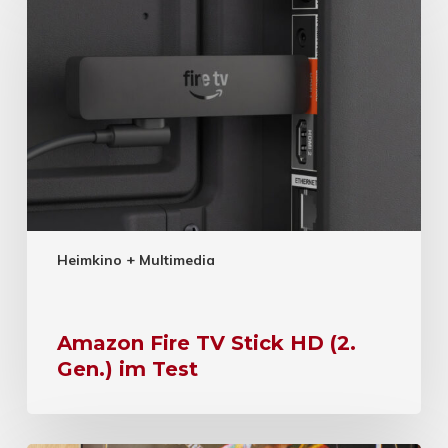
Heimkino + Multimedia
Amazon Fire TV Stick HD (2.
Gen.) im Test