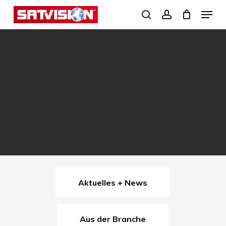
Skip
Menu
search
account
to
Close
main
Menu
content
Aktuelles + News
Aus der Branche