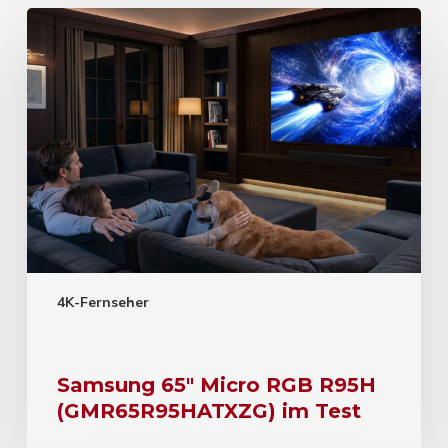
4K-Fernseher
Samsung 65″ Micro RGB R95H
(GMR65R95HATXZG) im Test