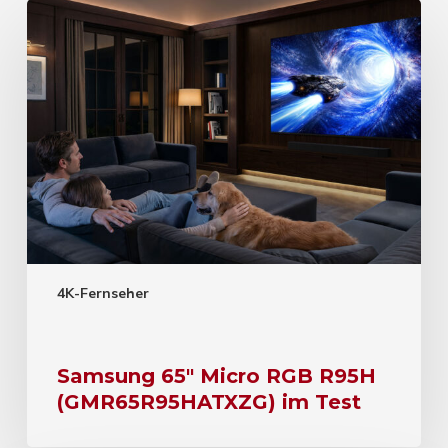
4K-Fernseher
Samsung 65″ Micro RGB R95H
(GMR65R95HATXZG) im Test