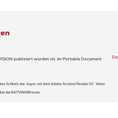
den
Do
TVISION publiziert worden ist, im Portable Document
 des Artikels dar, bspw. mit dem Adobe Acrobat Reader DC. Wenn
kel der
SATVISION
lesen.