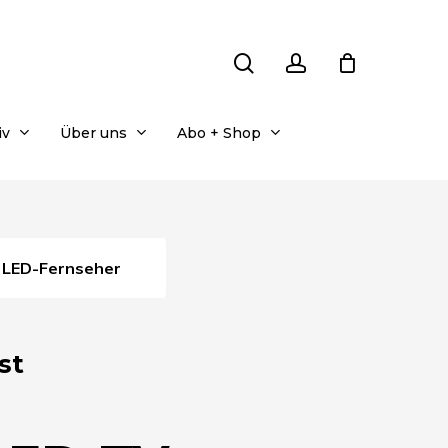
search
account
iv
Über uns
Abo + Shop
LED-Fernseher
st