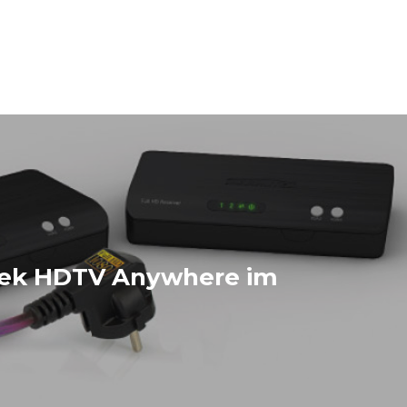
ek HDTV Anywhere im