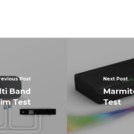
revious Post
Next Post
ti Band
Marmit
 im Test
Test