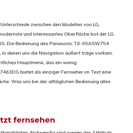
 Unterschiede zwischen den Modellen von LG,
modernste und interessantes Oberfläche bot der LG
OS. Die Bedienung des Panasonic TX-55ASW754
n, in denen uns die Navigation äußert träge vorkam.
htliches Hauptmenü, das ein wenig
463DG bietet als einziger Fernseher im Test eine
che. Was uns bei der alltäglichen Bedienung alles
tzt fernsehen
stkandidaten. Notwendig sind wegen des Attributs