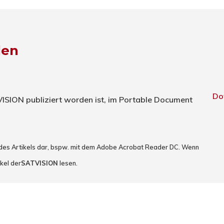
den
Do
TVISION publiziert worden ist, im Portable Document
 des Artikels dar, bspw. mit dem Adobe Acrobat Reader DC. Wenn
kel der
SATVISION
lesen.