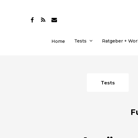
Skip
to
facebook
RSS
email
main
content
Tests
Ratgeber + Wo
Home
Tests
F