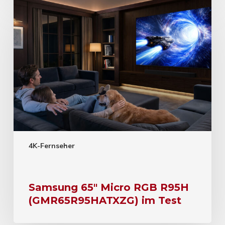
4K-Fernseher
Samsung 65″ Micro RGB R95H
(GMR65R95HATXZG) im Test