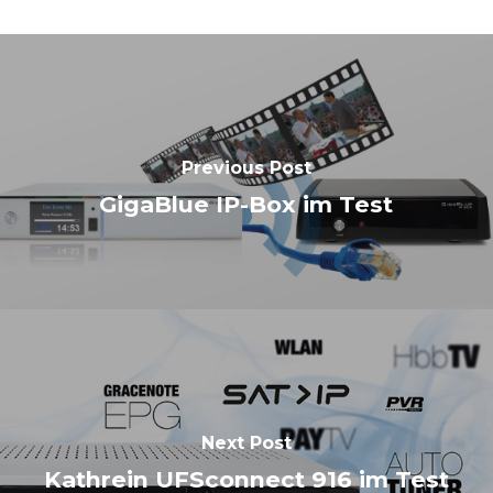
Previous Post
GigaBlue IP-Box im Test
Next Post
Kathrein UFSconnect 916 im Test