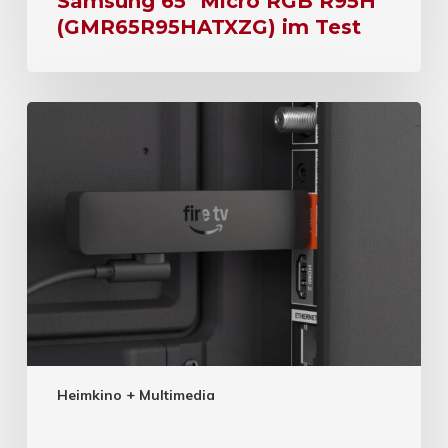
Samsung 65″ Micro RGB R95H
(GMR65R95HATXZG) im Test
Heimkino + Multimedia