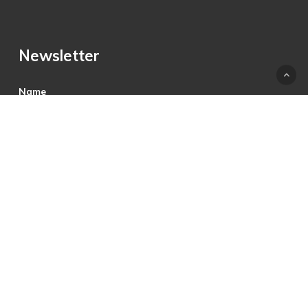
Newsletter
Name
E-Mail
Hiermit akzeptiere ich die Datenschutzbestimmungen.