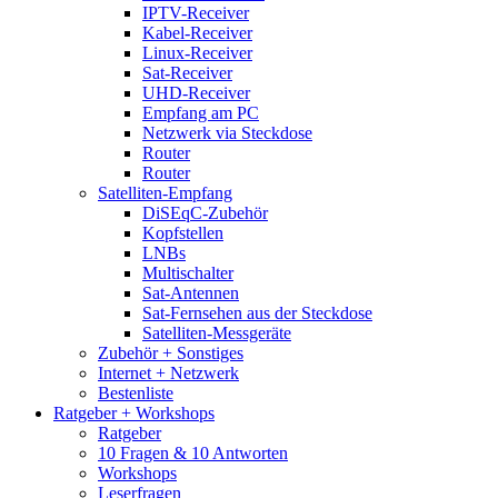
IPTV-Receiver
Kabel-Receiver
Linux-Receiver
Sat-Receiver
UHD-Receiver
Empfang am PC
Netzwerk via Steckdose
Router
Router
Satelliten-Empfang
DiSEqC-Zubehör
Kopfstellen
LNBs
Multischalter
Sat-Antennen
Sat-Fernsehen aus der Steckdose
Satelliten-Messgeräte
Zubehör + Sonstiges
Internet + Netzwerk
Bestenliste
Ratgeber + Workshops
Ratgeber
10 Fragen & 10 Antworten
Workshops
Leserfragen