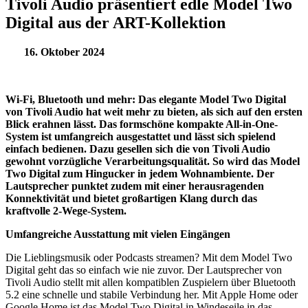
Tivoli Audio präsentiert edle Model Two
Digital aus der ART-Kollektion
16. Oktober 2024
Wi-Fi, Bluetooth und mehr: Das elegante Model Two Digital
von Tivoli Audio hat weit mehr zu bieten, als sich auf den ersten
Blick erahnen lässt. Das formschöne kompakte All-in-One-
System ist umfangreich ausgestattet und lässt sich spielend
einfach bedienen. Dazu gesellen sich die von Tivoli Audio
gewohnt vorzügliche Verarbeitungsqualität. So wird das Model
Two Digital zum Hingucker in jedem Wohnambiente. Der
Lautsprecher punktet zudem mit einer herausragenden
Konnektivität und bietet großartigen Klang durch das
kraftvolle 2-Wege-System.
Umfangreiche Ausstattung mit vielen Eingängen
Die Lieblingsmusik oder Podcasts streamen? Mit dem Model Two
Digital geht das so einfach wie nie zuvor. Der Lautsprecher von
Tivoli Audio stellt mit allen kompatiblen Zuspielern über Bluetooth
5.2 eine schnelle und stabile Verbindung her. Mit Apple Home oder
Google Home ist das Model Two Digital in Windeseile in das