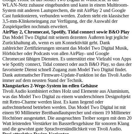
WLAN-Netz zuhause eingebunden und kann in einem Multiroom-
System mit anderen Lautsprechern, die mit AirPlay 2 und Google
Cast funktionieren, verbunden werden. Zudem steht ein klassischer
3,5-mm-Klinkeneingang zur Verfügung, der die Auswahl der
Zuspielquellen nochmals erweitert.
AirPlay 2, Chromecast, Spotify, Tidal connect sowie B&O Play
Das Model Two Digital mit seinem dezenten Äußeren legt jegliche
Zurückhaltung ab, wenn es um Konnektivität geht. Dank
zahlreicher Zertifizierungen streamt das Model Two Digital Musik,
Hörbücher oder Podcasts von allen AirPlay- und Google
Chromecast fähigen Diensten. Es unterstützt eine Vielzahl von Apps
wie Spotify connect, Tidal connect oder auch B&O Play, so dass der
favorisierte Dienst schnell Zugang zum Model Two Digital findet.
Dank automatischer Firmware-Update-Funktion ist das Tivoli Audio
immer auf dem neusten Stand der Technik.
Klangstarkes 2-Wege-System im edlen Gehäuse
Tivoli Audio kombiniert echtes Holz und Elemente aus Aluminium,
was das Model Two Digital zu einem wunderschönen Designobjekt
mit Retro-Charme werden lässt. Es kann liegend oder
aufrechtstehend betrieben werden. Das Model Two Digital ist mit
einem 90 Millimeter Breitbandlautsprecher und einem 19 Millimeter
Hochtöner ausgestattet. Die ausgesuchten Treiber sorgen mit dem 20
Watt leistenden Verstärker im Bassreflexgehäuse für sonoren Klang
und die gewohnt gute Sprachverständlichkeit von Tivoli Audio.