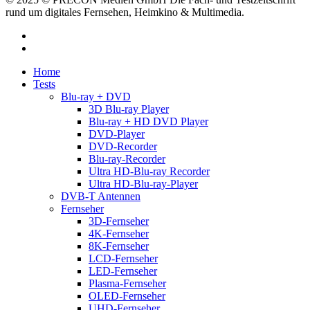
rund um digitales Fernsehen, Heimkino & Multimedia.
facebook
RSS
Close
Home
Menu
Tests
Blu-ray + DVD
3D Blu-ray Player
Blu-ray + HD DVD Player
DVD-Player
DVD-Recorder
Blu-ray-Recorder
Ultra HD-Blu-ray Recorder
Ultra HD-Blu-ray-Player
DVB-T Antennen
Fernseher
3D-Fernseher
4K-Fernseher
8K-Fernseher
LCD-Fernseher
LED-Fernseher
Plasma-Fernseher
OLED-Fernseher
UHD-Fernseher