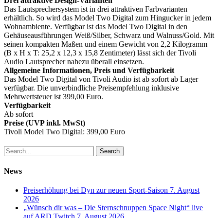
Drei attraktive Design-Varianten
Das Lautsprechersystem ist in drei attraktiven Farbvarianten
erhältlich. So wird das Model Two Digital zum Hingucker in jedem
Wohnambiente. Verfügbar ist das Model Two Digital in den
Gehäuseausführungen Weiß/Silber, Schwarz und Walnuss/Gold. Mit
seinen kompakten Maßen und einem Gewicht von 2,2 Kilogramm
(B x H x T: 25,2 x 12,3 x 15,8 Zentimeter) lässt sich der Tivoli
Audio Lautsprecher nahezu überall einsetzen.
Allgemeine Informationen, Preis und Verfügbarkeit
Das Model Two Digital von Tivoli Audio ist ab sofort ab Lager
verfügbar. Die unverbindliche Preisempfehlung inklusive
Mehrwertsteuer ist 399,00 Euro.
Verfügbarkeit
Ab sofort
Preise (UVP inkl. MwSt)
Tivoli Model Two Digital: 399,00 Euro
Search
News
Preiserhöhung bei Dyn zur neuen Sport-Saison
7. August
2026
„Wünsch dir was – Die Sternschnuppen Space Night“ live
auf ARD Twitch
7. August 2026