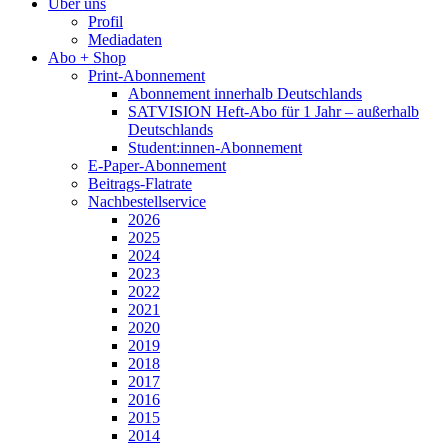
Über uns
Profil
Mediadaten
Abo + Shop
Print-Abonnement
Abonnement innerhalb Deutschlands
SATVISION Heft-Abo für 1 Jahr – außerhalb
Deutschlands
Student:innen-Abonnement
E-Paper-Abonnement
Beitrags-Flatrate
Nachbestellservice
2026
2025
2024
2023
2022
2021
2020
2019
2018
2017
2016
2015
2014