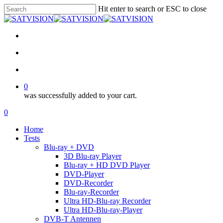
Skip
Hit enter to search or ESC to close
to
Close
main
Search
content
facebook
RSS
email
search
account
0
was successfully added to your cart.
Menu
search
account
0
Menu
Home
Tests
Blu-ray + DVD
3D Blu-ray Player
Blu-ray + HD DVD Player
DVD-Player
DVD-Recorder
Blu-ray-Recorder
Ultra HD-Blu-ray Recorder
Ultra HD-Blu-ray-Player
DVB-T Antennen