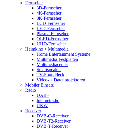
Fernseher
3D-Fernseher
4K-Fernseher
8K-Fernseher
LCD-Fernseher
LED-Fernseher
Plasma-Fernseher
OLED-Fernseher
UHD-Fernseher
Heimkino + Multimedia
Home Entertainment Systeme
Multimedia-Festplatten
Multimediacenter
Smartspeaker
TV-Sounddeck
Video- + Datenprojektoren
Mobiler Einsatz
Radio
DAB+
Internetradio
UKW
Receiver
DVB-C-Receiver
DVB-T2-Receiver
DVB-T-Receiver