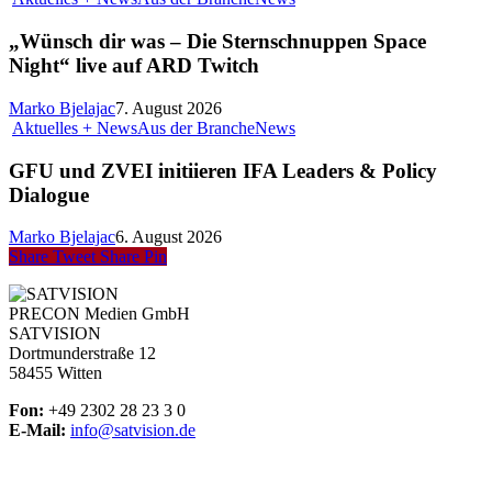
„Wünsch dir was – Die Sternschnuppen Space
Night“ live auf ARD Twitch
Marko Bjelajac
7. August 2026
Aktuelles + News
Aus der Branche
News
GFU und ZVEI initiieren IFA Leaders & Policy
Dialogue
Marko Bjelajac
6. August 2026
Share
Tweet
Share
Pin
PRECON Medien GmbH
SATVISION
Dortmunderstraße 12
58455 Witten
Fon:
+49 2302 28 23 3 0
E-Mail:
info@satvision.de