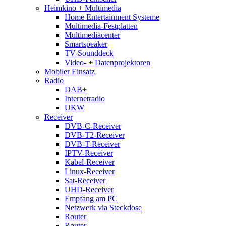
Heimkino + Multimedia
Home Entertainment Systeme
Multimedia-Festplatten
Multimediacenter
Smartspeaker
TV-Sounddeck
Video- + Datenprojektoren
Mobiler Einsatz
Radio
DAB+
Internetradio
UKW
Receiver
DVB-C-Receiver
DVB-T2-Receiver
DVB-T-Receiver
IPTV-Receiver
Kabel-Receiver
Linux-Receiver
Sat-Receiver
UHD-Receiver
Empfang am PC
Netzwerk via Steckdose
Router
Router