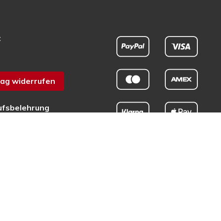
t
ag widerrufen
ufsbelehrung
chutz
sum
efreiheit