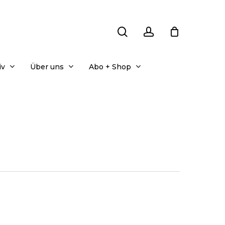
search
account
iv
Über uns
Abo + Shop