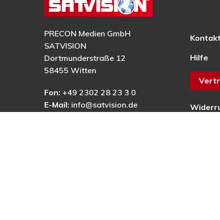
PRECON Medien GmbH
Kontak
SATVISION
Hilfe
Dortmunderstraße 12
58455 Witten
Vertr
Fon:
+49 2302 28 23 3 0
E-Mail:
info@satvision.de
Widerr
AGB
Datens
Impres
Barrier