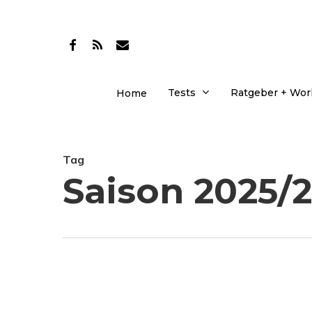
Skip
to
facebook
RSS
email
main
content
Tests
Ratgeber + Wo
Home
Tag
Saison 2025/