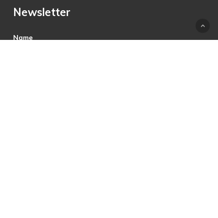
Newsletter
Name
E-Mail
Hiermit akzeptiere ich die Datenschutzbestimmungen.
© 2025 © PRECON Medien GmbH Die Fach- und
Testzeitschrift rund um digitales Fernsehen, Heimkino &
Multimedia.