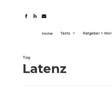
Skip
to
facebook
RSS
email
main
content
Tests
Ratgeber + Wo
Home
Tag
Latenz