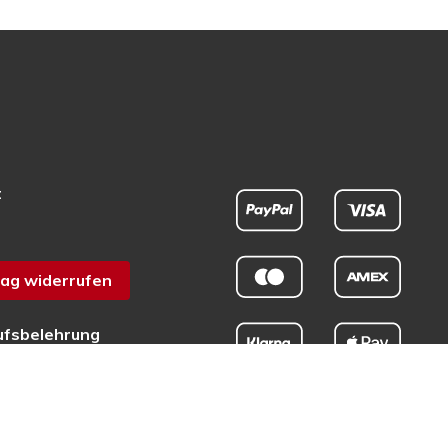
t
ag widerrufen
ufsbelehrung
chutz