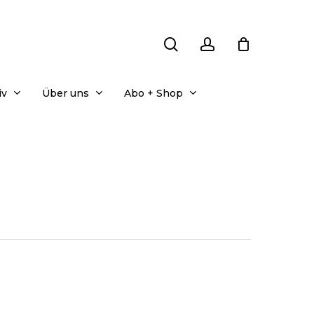
search
account
iv
Über uns
Abo + Shop