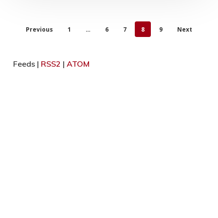
Previous
1
…
6
7
8
9
Next
Feeds |
RSS2
|
ATOM