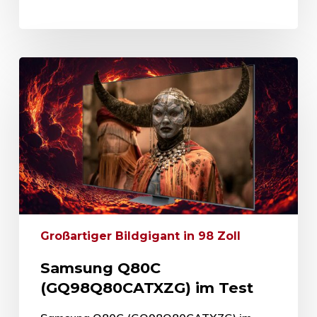
Großartiger Bildgigant in 98 Zoll
Samsung Q80C
(GQ98Q80CATXZG) im Test