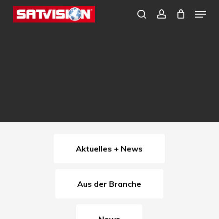
Skip
Menu
search
account
to
Close
main
Menu
content
Aktuelles + News
Aus der Branche
News