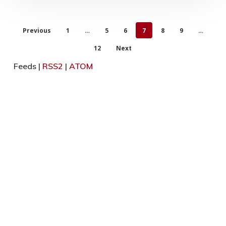
Previous
1
…
5
6
7
8
9
…
12
Next
Feeds |
RSS2
|
ATOM