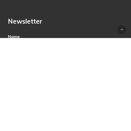
Newsletter
Name
E-Mail
Hiermit akzeptiere ich die Datenschutzbestimmungen.
© 2025 © PRECON Medien GmbH Die Fach- und