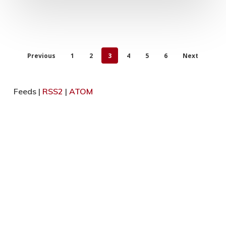
Previous
1
2
3
4
5
6
Next
Feeds |
RSS2
|
ATOM