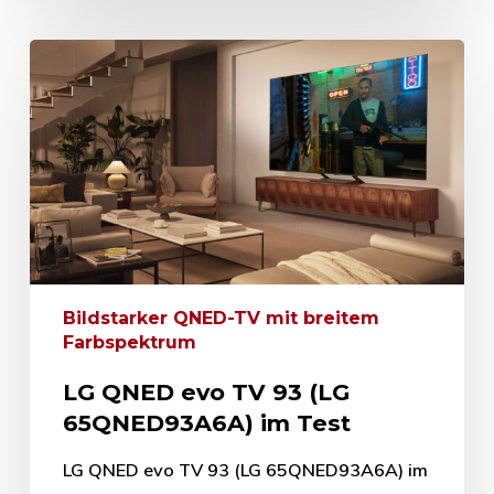
Bildstarker QNED-TV mit breitem
Farbspektrum
LG QNED evo TV 93 (LG
65QNED93A6A) im Test
LG QNED evo TV 93 (LG 65QNED93A6A) im