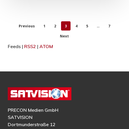
Previous
1
2
3
4
5
…
7
Next
Feeds |
RSS2
|
ATOM
PRECON Medien GmbH
SATVISION
Dortmunderstraße 12