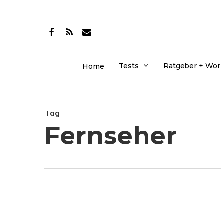
Skip
to
facebook
RSS
email
main
content
Tests
Ratgeber + Wo
Home
Tag
Fernseher