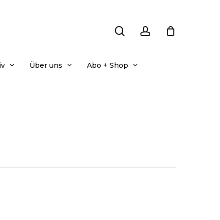
search
account
iv
Über uns
Abo + Shop