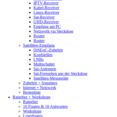
IPTV-Receiver
Kabel-Receiver
Linux-Receiver
Sat-Receiver
UHD-Receiver
Empfang am PC
Netzwerk via Steckdose
Router
Router
Satelliten-Empfang
DiSEqC-Zubehör
Kopfstellen
LNBs
Multischalter
Sat-Antennen
Sat-Fernsehen aus der Steckdose
Satelliten-Messgeräte
Zubehör + Sonstiges
Internet + Netzwerk
Bestenliste
Ratgeber + Workshops
Ratgeber
10 Fragen & 10 Antworten
Workshops
Leserfragen