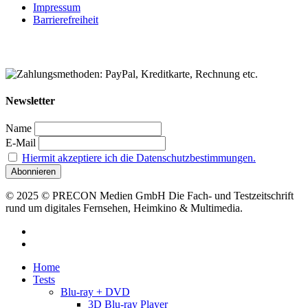
Impressum
Barrierefreiheit
Newsletter
Name
E-Mail
Hiermit akzeptiere ich die Datenschutzbestimmungen.
© 2025 © PRECON Medien GmbH Die Fach- und Testzeitschrift
rund um digitales Fernsehen, Heimkino & Multimedia.
facebook
RSS
Close
Home
Menu
Tests
Blu-ray + DVD
3D Blu-ray Player