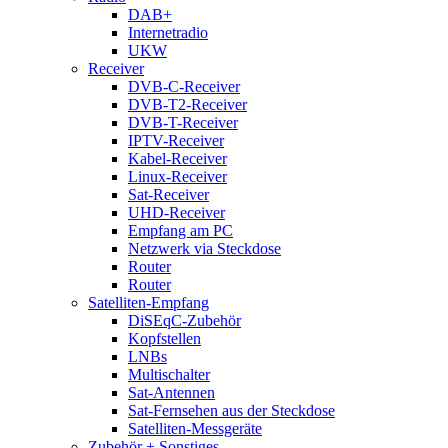
DAB+
Internetradio
UKW
Receiver
DVB-C-Receiver
DVB-T2-Receiver
DVB-T-Receiver
IPTV-Receiver
Kabel-Receiver
Linux-Receiver
Sat-Receiver
UHD-Receiver
Empfang am PC
Netzwerk via Steckdose
Router
Router
Satelliten-Empfang
DiSEqC-Zubehör
Kopfstellen
LNBs
Multischalter
Sat-Antennen
Sat-Fernsehen aus der Steckdose
Satelliten-Messgeräte
Zubehör + Sonstiges