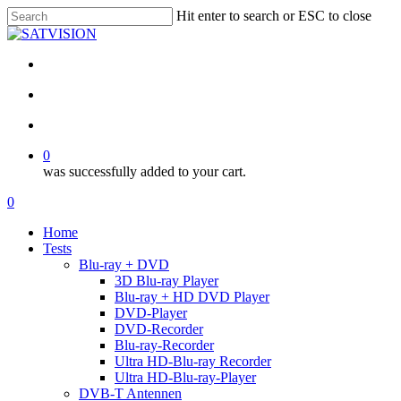
Skip
Hit enter to search or ESC to close
to
Close
main
Search
content
facebook
RSS
email
search
account
0
was successfully added to your cart.
Menu
search
account
0
Menu
Home
Tests
Blu-ray + DVD
3D Blu-ray Player
Blu-ray + HD DVD Player
DVD-Player
DVD-Recorder
Blu-ray-Recorder
Ultra HD-Blu-ray Recorder
Ultra HD-Blu-ray-Player
DVB-T Antennen