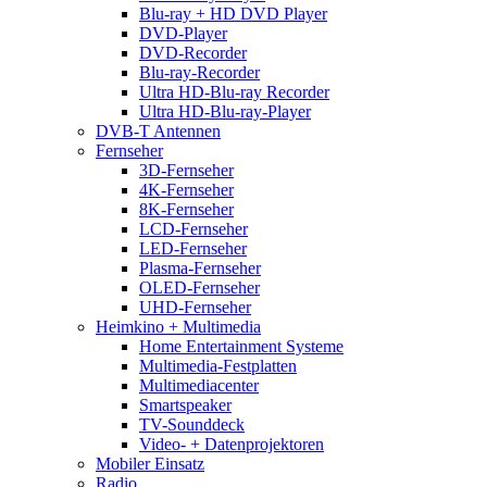
Blu-ray + HD DVD Player
DVD-Player
DVD-Recorder
Blu-ray-Recorder
Ultra HD-Blu-ray Recorder
Ultra HD-Blu-ray-Player
DVB-T Antennen
Fernseher
3D-Fernseher
4K-Fernseher
8K-Fernseher
LCD-Fernseher
LED-Fernseher
Plasma-Fernseher
OLED-Fernseher
UHD-Fernseher
Heimkino + Multimedia
Home Entertainment Systeme
Multimedia-Festplatten
Multimediacenter
Smartspeaker
TV-Sounddeck
Video- + Datenprojektoren
Mobiler Einsatz
Radio