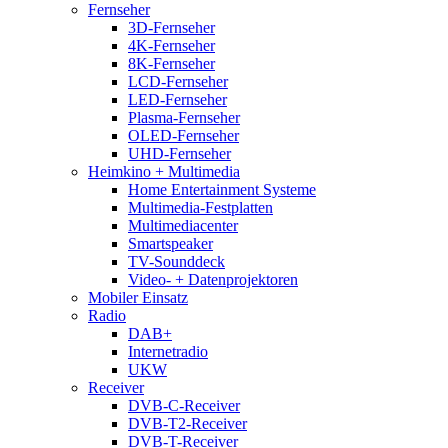
Fernseher
3D-Fernseher
4K-Fernseher
8K-Fernseher
LCD-Fernseher
LED-Fernseher
Plasma-Fernseher
OLED-Fernseher
UHD-Fernseher
Heimkino + Multimedia
Home Entertainment Systeme
Multimedia-Festplatten
Multimediacenter
Smartspeaker
TV-Sounddeck
Video- + Datenprojektoren
Mobiler Einsatz
Radio
DAB+
Internetradio
UKW
Receiver
DVB-C-Receiver
DVB-T2-Receiver
DVB-T-Receiver