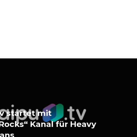
v startet mit
Rocks“ Kanal für Heavy
Fans