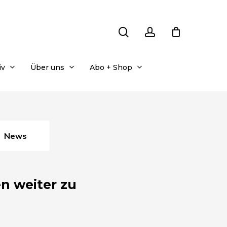
search
account
iv
Über uns
Abo + Shop
News
n weiter zu