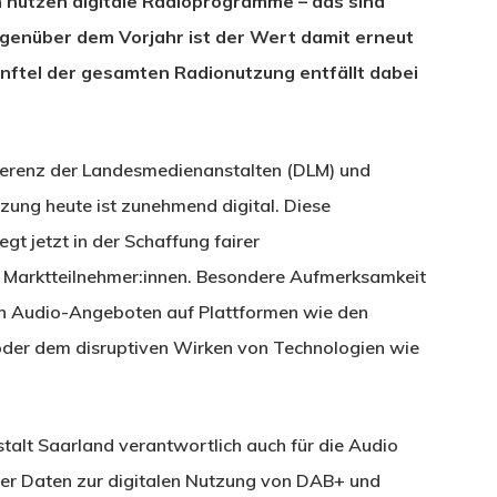
 nutzen digitale Radioprogramme – das sind
egenüber dem Vorjahr ist der Wert damit erneut
ünftel der gesamten Radionutzung entfällt dabei
nferenz der Landesmedienanstalten (DLM) und
zung heute ist zunehmend digital. Diese
gt jetzt in der Schaffung fairer
Marktteilnehmer:innen. Besondere Aufmerksamkeit
on Audio-Angeboten auf Plattformen wie den
oder dem disruptiven Wirken von Technologien wie
talt Saarland verantwortlich auch für die Audio
 der Daten zur digitalen Nutzung von DAB+ und