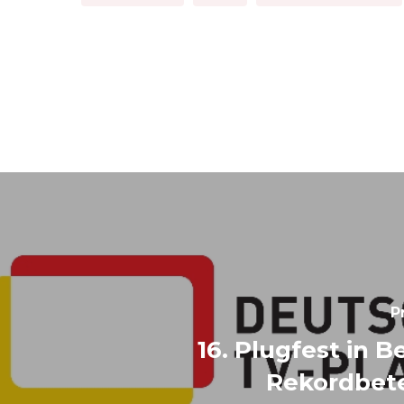
P
16. Plugfest in B
Rekordbete