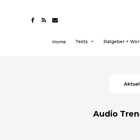
Skip
to
facebook
RSS
email
main
content
Tests
Ratgeber + Wo
Home
Aktue
Audio Tren