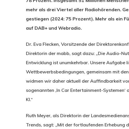
78 Prozent. Insgesamt 51 Millionen Menschen
mehr als drei Viertel aller Radiohörenden. G
gestiegen (2024: 75 Prozent). Mehr als ein F
auf DAB+ und Webradio.
Dr. Eva Flecken, Vorsitzende der Direktorenko
Direktorin der mabb, sagt dazu: „Die Audio-Nut
Entwicklung ist unumkehrbar. Unsere Aufgabe lie
Wettbewerbsbedingungen, gemeinsam mit den 
widmen wir daher aktuell der Auffindbarkeit v
sogenannten ‚In Car Entertainment-Systemen‘ 
KI.“
Ruth Meyer, als Direktorin der Landesmedienans
Trends, sagt: „Mit der fortlaufenden Erhebung