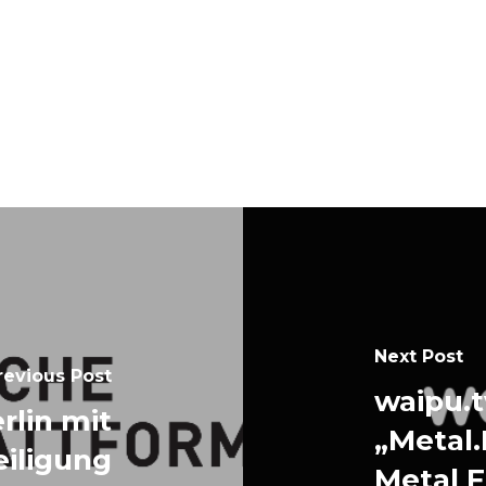
Next Post
revious Post
waipu.t
erlin mit
„Metal.
iligung
Metal 