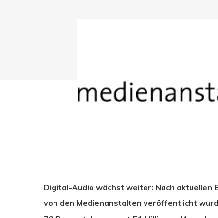
Digital-Audio wächst weiter: Nach aktuellen 
Drücken Sie Enter zum Suchen oder ESC zum Sc
von den Medienanstalten veröffentlicht wurde