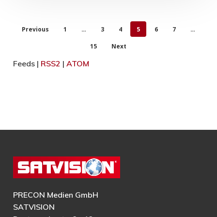
Previous
1
…
3
4
5
6
7
…
15
Next
Feeds |
RSS2
|
ATOM
PRECON Medien GmbH
SATVISION