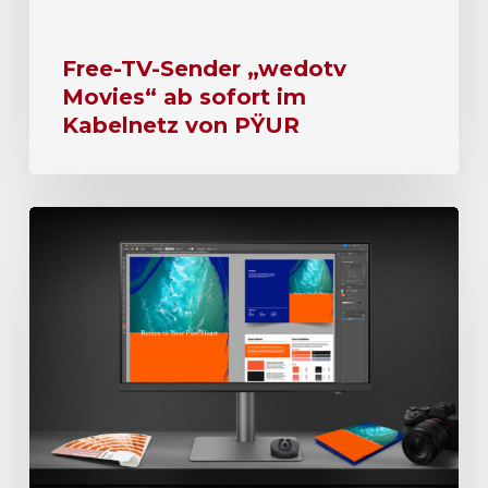
Free-TV-Sender „wedotv
Movies“ ab sofort im
Kabelnetz von PŸUR