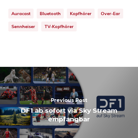
Auracast
Bluetooth
Kopfhörer
Over-Ear
Sennheiser
TV-Kopfhörer
Previous Post
DF1 ab sofort via Sky Stream
empfangbar