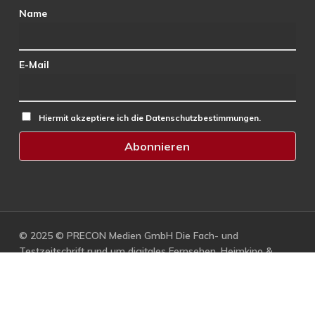
Name
E-Mail
Hiermit akzeptiere ich die Datenschutzbestimmungen.
© 2025 © PRECON Medien GmbH Die Fach- und
Testzeitschrift rund um digitales Fernsehen, Heimkino &
Multimedia.
facebook
RSS