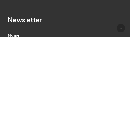
Newsletter
Name
E-Mail
Hiermit akzeptiere ich die Datenschutzbestimmungen.
© 2025 © PRECON Medien GmbH Die Fach- und